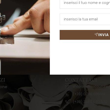
secchiello in pelle Asia
€
INVIA
ZI
CONTATTACI
ione
shopantoniocouture
(+39) 0766 036661
(+39) 353 34 92 570