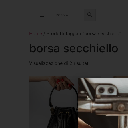
Home
/ Prodotti taggati “borsa secchiello”
borsa secchiello
Visualizzazione di 2 risultati