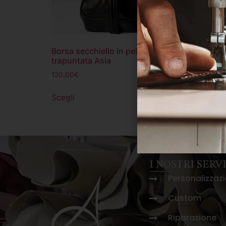
Borsa secchiello in pelle
Borsa 
trapuntata Asia
110.00
120.00
€
Scegli
Scegli
I NOSTRI SERVI
Personalizzaz
Custom
Riparazione