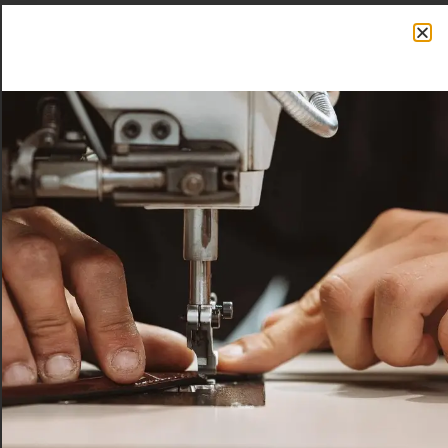
Home
/ Prodotti taggati “portaagenda”
portaagenda
Visualizzazione del risultato