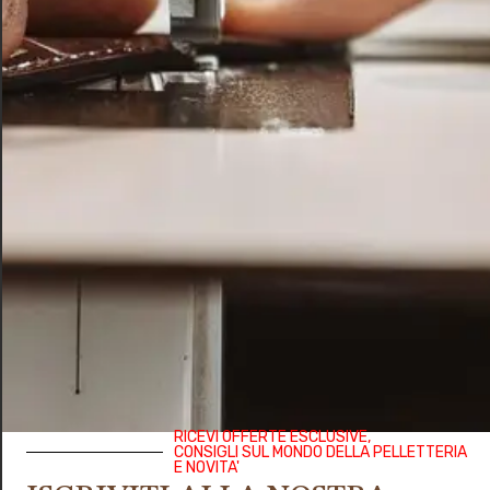
Informazioni aggiuntive
Descrizione
• Pelle stampa anguilla
• Finiture color oro
• Fodera in cotone
• Il materiale è utilizzato da abili sarti
italiani, la pelle riconosciuta a livello
internazionale per l’ottima qualità
prevede l’uso di metalli Nichel free.
• Manico con altezza di 11 cm
• Chiusura a scatto
• Peso: circa 0,300 kg
• Misura piccola: L 17.5 cm x A 14.5 cm
x P 6/4 cm
RICEVI OFFERTE ESCLUSIVE,
• Colori disponibili: celeste, cipria,
CONSIGLI SUL MONDO DELLA PELLETTERIA
E NOVITA'
rosso, sabbia, testa di moro, verde,