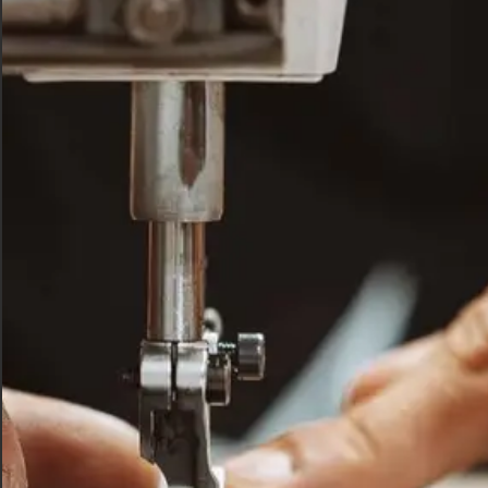
Clutch in pelle LA
CLE Aurora
Clutch in pelle LA CLE – Modello Aurora,
pochette inebriante in stampa anguilla che
grazie alle sue sfumature la distingue dalle
altre.
Descrizione